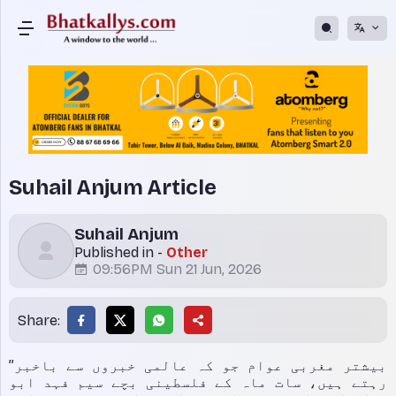
Suhail Anjum Article
Suhail Anjum
Published in -
Other
09:56PM Sun 21 Jun, 2026
Share:
’’بیشتر مغربی عوام جو کہ عالمی خبروں سے باخبر
رہتے ہیں، سات ماہ کے فلسطینی بچے سیم فہد ابو