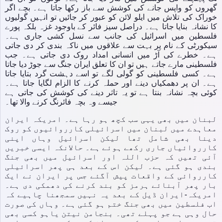
گھروں کو واپس جانے کی کوشش سے باز رکھا جاتا ہے۔ بچے اگر
خوراک کی تلاش میں ایلو لائن کو عبور کر جائیں تو انہیں گولیوں
کا نشانہ بنایا جاتا ہے۔ دراصل سیز فائر کے باوجود غزہ بلکہ پورے
فلسطین میں اسرائیل کی جانب سے نسل کشی جاری ہے۔
سیکورٹی کے نام پر بہت سے علاقوں میں ناکہ بندی کر دی جاتی
ہے۔ خطرے کی آڑ میں انسانی امداد روک دی جاتی ہے۔ جب
فلسطینی مارے جاتے ہیں تو ان کا تعلق ایران جنگ سے جوڑ دیا جاتا
ہے۔ کسی فلسطینی کو گولی لگے تو اسے دہشت گرد بتایا جاتا
ہے۔ ان پر دھمکیاں دینے اور حملہ کرنے کا الزام لگایا جاتا ہے۔
کوئی بچہ نشانہ بنتا ہے تو یہ تاثر دینے کی کوشش کی جاتی ہے
جیسے وہ بچہ فائرنگ کرنے والا تھا۔
لبنان میں بھی یہی سب کچھ ہو رہا ہے۔ امریکہ ایران
معاہدے میں لبنان میں اسرائیلی کارروائیوں کو روک
دینا بھی شامل تھا لیکن اسرائیل وہاں اپنی
کارروائیاں جاری رکھے ہوئے ہے۔ حالانکہ ایسی خبریں
آئی تھیں کہ حزب اللہ اور اسرائیل میں بھی جنگ
بندی ہو گئی ہے۔ لیکن اس کے بعد ہی پھر اسرائیلی
کارروائی کے واقعات پیش آگئے جس پر ایران نے ایک
بار پھر آبنائے ہرمز کو بند کرنے کی دھمکی دی ہے۔
امریکہ-ایران ڈیل کے بعد یہ نہیں سمجھنا چاہیے کہ
اب فلسطین میں بھی جنگ ختم ہو گئی ہے۔ وہاں کی صورت
حال وہی ہے جو پہلے تھی۔ بنجامن نیتن یاہو کسی بھی