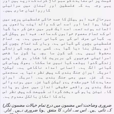
قیمت پر اس معاہدے کو سبو تاژ کرنے کے درپے ہیں اور
یہی وجہ ہے کہ فلسطین اور لبنان میں سرائیلی
کارروائیاں جاری ہیں۔
بہرحال فہد ابو ہیکل کا جسد خاکی فلسطینی پرچم میں
لپٹا ہوا تھا اور اسے اس کے والد اپنے ہاتھوں پر
اٹھائے ہوئے تھے۔ اسے ایک قبر میں دفن کر دیا گیا
اس کے تمام معصوم خوابوں کے ساتھ۔ فہد ابو ہیکل کی
یہ کہانی صرف اس کی ہی کہانی نہیں ہے۔ یہ تمام
فلسطینی بچوں کی کہانی ہے۔ وہاں کے تمام بچوں کو
ابو ہیکل بنا دیا گیا ہے۔ کسی بھی بچے کی زندگی
محفوظ نہیں ہے۔ کب کون سا بچہ یا کون سا شخص
اسرائیلی فوجیوں کی بربریت کا شکار ہو کر اپنی
زندگی گنوا بیٹھے کہا نہیں جا سکتا۔ بھوک پیاس کی
کہانی الگ ہے۔ انسانی امداد ناکافی ہے۔ لیکن-
امریکہ ایران جنگ بندی کے پیش نظر دنیا یہ سمجھتی
ہے کہ غزہ میں بھی جنگ بندی ہے۔ امریکہ ایران
معاہدے کا خیرمقدم ہے، لیکن کیا غزہ میں ہونے والی
جنگ بندی پر واقعی حقیقی انداز میں عمل ہو پائے
گا۔ نیتن یاہو کی دہشت گردانہ طبیعت کے پیش نظر اس
بات کا امکان بالکل معدوم ہے۔
(ضروری وضاحت: اس مضمون میں درج تمام خیالات مضمون نگار
کے ذاتی ہیں۔ اس سے ادارے کا متفق ہونا ضروری نہیں۔ ادارہ