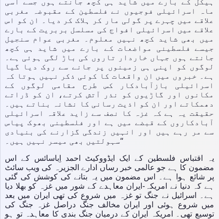
ہیکل کے بارے میں شاید ہی کچھ جانتے ہوں جسے اسی
ماہ اسرائیلی فوجیوں نے فلسطین کے مقبوضہ مغربی
علاقے میں چہرے پر گولی مار کر ہلاک کر دیا۔ ان کو اس
علاقے میں اسرائیلی افواج کی مسلسل بربریت کے بارے
میں بھی شاید کچھ نہیں معلوم۔ مغربی عوام سنجیل
جیسے فلسطینی مواضعات کے بارے میں شاید ہی کچھ
جانتے ہوں جہاں خاردار تاروں کی باڑ لگی ہوئی ہے۔
لوگوں کو اپنی ہی زمینوں پر جانے سے روک دیا گیا
ہے۔ خبروں میں ان واقعات کا کوئی ذکر نہیں ہوتا کہ
اسرائیلی بازآبادکار کس طرح مقامی لوگوں کے
مکانوں اور گاڑیوں کو نذر آتش کرتے، ان کو ڈراتے
دھمکاتے اور ان کو اذیت رسانی کا نشانہ بناتے ہیں۔
حقیقت یہ ہے کہ غزہ کا نصف سے زاید علاقہ اسرائیلی
آبادکاروں کے قبضے میں ہے اور فلسطینی بھوک پیاس
سے مر رہے ہیں اور انہیں زندگی گزارنے کی بنیادی
سہولتیں بھی میسر نہیں ہیں۔‘‘
یہ اقتباس فلسطین کے ایک ایڈووکیٹ احمد اِباسائس کے اس
مضمون کا ہے جو عالمی خبر رساں ادارے الجزیرہ کی ویب سائٹ
پر شائع ہوا ہے۔ اس مضمون میں یہ بتانے کی کوشش کی گئی
ہے کہ دنیا نے امریکہ-ایران معاہدے کے شور میں غزہ کو بھلا دیا
ہے۔ اسرائیل نے جنگ تو غزہ میں شروع کی تھی ایران میں بعد
میں شروع ہوئی اور ایران مخالف جنگ دراصل غزہ جنگ کی
توسیع تھی۔ امریکہ ایران کے درمیان جنگ بندی کا معاہدہ تو ہو