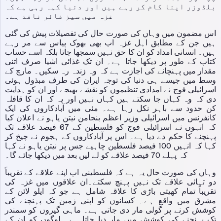
بلڈوزر اپنا کام کر رہے ہیں اور دنیا کہہ رہی ہے کہ
غزہ میں سیز فائر نافذ ہے۔
اس مضمون میں وہاں کی صورت حال کی تفصیلات پیش کی گئی
ہیں جن کے مطابق اہل غزہ اب بھی بھوک پیاس سے مر رہے
ہیں۔ انسانی امداد کو ان کا حق نہیں سمجھا جاتا بلکہ اسے حساب
کتاب کے طور پر دیکھا جاتا ہے۔ ان تک غذائی اشیا صرف اتنی
مقدار میں پہنچانے کی اجازت ہے کہ وہ زندہ رہ سکیں۔ مارچ کے
وسط میں جیسے ہی دنیا کی توجہ ایران کی طرف مبذول ہوئی
اسرائیلی فوج نے امدادی تنظیموں کو نقشے بھیجے اور ان کو ہدایت
دی کہ وہ کہاں جا سکتے ہیں کہاں نہیں اور یہ کہ ان کا قافلہ
کن حدود سے باہر نکل رہا ہے۔ مئی میں آبادکاروں کی ایک
کانفرنس میں اسرائیلی وزیر اعظم بنجامن نیتن یاہو نے اعلان کیا
کہ انہوں نے اسرائیلی فوج کو فلسطین کے 67 فیصد علاقے تک
پہنچنے کا حکم دے دیا ہے۔ اس پر آبادکاروں کے ہجوم نے چیخ کر
کہا کہ انہیں 100 فیصد فلسطین چاہیے جس پر نیتن یاہو نے کہا
کہ پہلے 70 فیصد علاقے کو لے لیں بعد میں دیکھا جائے گا۔
وہاں کی صورت حال یہ ہے کہ فلسطینی اب اپنے علاقے کے تقریباً
دو تہائی علاقے تک نہیں پہنچ سکتے۔ان علاقوں میں غزہ کی
تقریباً تمام کھیتی باڑی کا علاقہ شامل ہے جو کہ ایلو لائن کے
مشرق میں واقع ہے۔ کسانوں کو اپنی زمین تک پہنچنے کی
کوشش کرنے پر گولی مار دی جاتی ہے۔ ماہی گیروں کو سمندر
تک پہنچنے کی کوشش میں مار دیا جاتا ہے۔ لوگوں کو ان کے