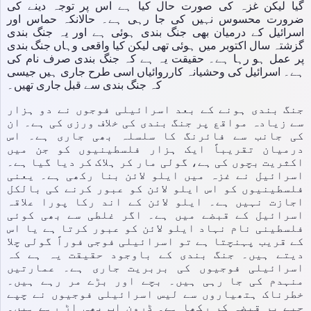
گیا لیکن غزہ کی صورت حال کیا ہے اس پر توجہ دینے کی
ضرورت محسوس نہیں کی جا رہی ہے۔ حالانکہ حماس اور
اسرائیل کے درمیان بھی جنگ بندی ہوئی ہے اور یہ جنگ بندی
گزشتہ سال اکتوبر میں ہوئی تھی لیکن کیا واقعی وہاں جنگ بندی
پر عمل ہو رہا ہے۔ حقیقت یہ ہے کہ جنگ بندی صرف نام کی
ہے۔ اسرائیل کی وحشیانہ کارروائیاں اسی طرح جاری ہیں جیسی
کہ جنگ بندی سے قبل جاری تھیں۔
جنگ بندی ہونے کے بعد اسرائیلی فوجوں نے دو ہزار
سے زیادہ مواقع پر جنگ بندی کی خلاف ورزی کی ہے۔ ان
کی جانب سے فائرنگ کا سلسلہ بھی جاری ہے۔ اس
درمیان تقریباً ایک ہزار فلسطینیوں کو جن میں
اکثریت بچوں کی ہے، گولی مار کر ہلاک کر دیا گیا ہے۔
اسرائیل نے غزہ میں ایلو لائن بنا رکھی ہے۔ یعنی
فلسطینیوں کو اس ایلو لائن کو عبور کرنے کی بالکل
اجازت نہیں ہے۔ ایلو لائن کے اند رکا پورا علاقہ
اسرائیل کے قبضے میں ہے۔ اگر غلطی سے بھی کوئی
فلسطینی نام نہاد ایلو لائن کو عبور کرتا ہے یا اس
کے قریب پہنچتا ہے تو اسرائیلی فوجی فوراً گولی چلا
دیتے ہیں۔ جنگ بندی کے باوجود حقیقت یہ ہے کہ
اسرائیلی فوجیوں کی بربریت جاری ہے۔ عمارتیں
منہدم کی جا رہی ہیں۔ بچے اور بڑے مر رہے ہیں۔
خطرناک ہتھیاروں سے لیس اسرائیلی فوجیوں نے چپے
چپے پر قبضہ کر رکھا ہے۔ ڈرون اب بھی اڑ رہے ہیں۔