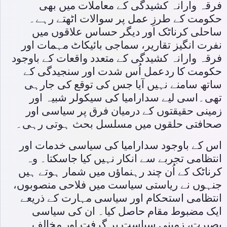
فرقہ وارانہ کشیدگی کے معاملات میں بھی
حکومت کے طرزِ عمل پر سوالات اٹھتے رہے۔
ساحلی کرناٹک اور دیگر حساس علاقوں میں
نفرت انگیز تقاریر، سماجی بائیکاٹ مہمات اور
فرقہ وارانہ کشیدگی کے متعدد واقعات کے باوجود
حکومت کا ردعمل اُس شدت اور سنجیدگی کے
ساتھ سامنے نہیں آیا جس کی توقع کی جارہی
تھی۔اسی لیے سدارامیا کی سیکولر شبیہ اور
زمینی حقیقتوں کے درمیان فرق پر سیاسی اور
صحافتی حلقوں میں مسلسل بحث ہوتی رہی۔
اس کے باوجود سدارامیا کی سیاسی خدمات اور
انتظامی تجربے سے انکار نہیں کیا جاسکتا۔ وہ
کرناٹک کے اُن چند رہنماؤں میں شمار ہوتے ہیں
جنہوں نے ریاستی سیاست میں فلاحی منصوبوں،
انتظامی استحکام اور سیاسی مہارت کے ذریعے
ایک مضبوط مقام حاصل کیا۔ ان کی سیاسی
بصیرت، زمینی سیاست پر گرفت اور مخالف