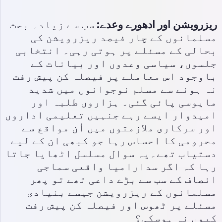
ریزرویشن اور ادھورے وعدے:
سب سے زیادہ بحث
مسلمانوں کے چار فیصد ریزرویشن کی
بحالی کے مسئلے پر ہوتی رہی۔ انتخابی
جلسوں، سیاسی وعدوں اور بیانات کے
باوجود اس معاملے پر فیصلہ کن پیش رفت
نہ ہونے سے مسلم نوجوانوں میں شدید
مایوسی پائی گئی۔ ہزاروں طلبہ اور
امیدوار ایسے رہے جنہیں تعلیمی اداروں
اور سرکاری ملازمتوں میں اُن مواقع سے
محرومی کا احساس رہا جو کبھی ان کے لیے
دستیاب تھے۔یہ سوال مسلسل اٹھایا جاتا
رہا کہ اگر سدارامیا واقعی سماجی
انصاف کے سب سے بڑے داعی تھے تو پھر
مسلمانوں کے ریزرویشن جیسے بنیادی
مسئلے پر ٹھوس اور فیصلہ کن پیش رفت
کیوں نہ ہوسکی؟