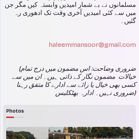
مسلمانوں نے بے شمار امیدیں وابستہ کیں مگر جن
میں سے کئی امیدیں آخری وقت تک ادھوری رہ
گئیں۔
haleemmansoor@gmail.com
(ضروری وضاحت: اس مضمون میں درج تمام
خیالات مضمون نگار کے ذاتی ہیں۔ ان میں سے
کسی بھی خیال یا رائے سے ادارے کا متفق رہنا
ضروری نہیں۔ ادارہ بھٹکلیس)
Photos