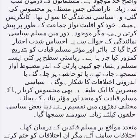
واضح خلا موجود ہے۔مسلمانوں کے درمیان سب
سے زیادہ ناراضگی جس مسئلے پر محسوس کی
گئی، وہ سیاسی نمائندگی کا سوال تھا۔ کانگریس
ہمیشہ خود کو اقلیت نواز جماعت کے طور پر پیش
کرتی رہی، مگر موجودہ دور میں مسلم سیاسی
نمائندگی کے حوالے سے یہ احساس شدت اختیار
کرتا گیا کہ بااثر اور مؤثر مسلم قیادت کو بتدریج
کمزور کیا جارہا ہے۔ ریاستی سطح پر کئی ایسے
مسلم رہنما، جو کبھی پارٹی کے اندر مضبوط آواز
سمجھے جاتے تھے، یا تو حاشیے پر چلے گئے یا
اندرونی اختلافات کا شکار ہوگئے۔ سیاسی
مبصرین کا ایک طبقہ یہ بھی محسوس کرتا رہا کہ
مسلم قیادت کو متحد اور مؤثر بنانے کے بجائے
مختلف دھڑوں میں تقسیم رہنے دینا بعض سیاسی
حلقوں کیلئے زیادہ سودمند سمجھا گیا۔
متعدد مواقع پر مسلم قائدین کے درمیان کھلے
اختلافات سامنے آئے، مگر ان اختلافات کو ختم کرنے