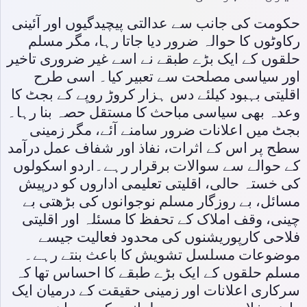
حکومت کی جانب سے عدالتی پیچیدگیوں اور آئینی
رکاوٹوں کا حوالہ ضرور دیا جاتا رہا، مگر مسلم
حلقوں کے ایک بڑے طبقے نے اسے غیر ضروری تاخیر
اور سیاسی مصلحت سے تعبیر کیا۔ اسی طرح
اقلیتی بہبود کیلئے دس ہزار کروڑ روپے کے بجٹ کا
وعدہ بھی سیاسی مباحث کا مستقل حصہ بنا رہا۔
بجٹ میں اعلانات ضرور سامنے آئے، مگر زمینی
سطح پر اس کے اثرات، نفاذ اور شفاف عمل درآمد
کے حوالے سے سوالات برقرار رہے۔اردو اسکولوں
کی خستہ حالی، اقلیتی تعلیمی اداروں کو درپیش
مسائل، بے روزگار مسلم نوجوانوں کی بڑھتی بے
چینی، وقف املاک کے تحفظ کا مسئلہ اور اقلیتی
فلاحی کارپوریشنوں کی محدود فعالیت جیسے
موضوعات مسلسل تشویش کا باعث بنتے رہے۔
مسلم حلقوں کے ایک بڑے طبقے کا احساس تھا کہ
سرکاری اعلانات اور زمینی حقیقت کے درمیان ایک