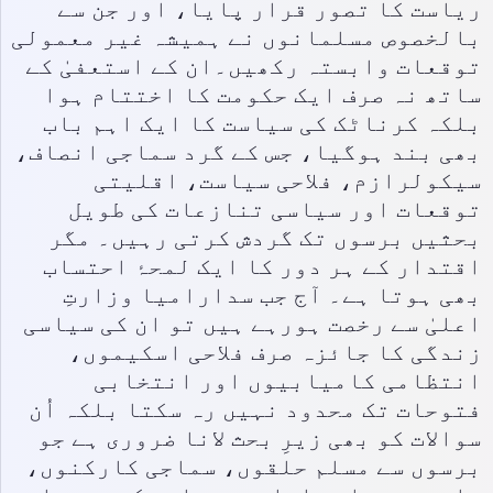
ریاست کا تصور قرار پایا، اور جن سے
بالخصوص مسلمانوں نے ہمیشہ غیر معمولی
توقعات وابستہ رکھیں۔ان کے استعفیٰ کے
ساتھ نہ صرف ایک حکومت کا اختتام ہوا
بلکہ کرناٹک کی سیاست کا ایک اہم باب
بھی بند ہوگیا، جس کے گرد سماجی انصاف،
سیکولرازم، فلاحی سیاست، اقلیتی
توقعات اور سیاسی تنازعات کی طویل
بحثیں برسوں تک گردش کرتی رہیں۔ مگر
اقتدار کے ہر دور کا ایک لمحۂ احتساب
بھی ہوتا ہے۔ آج جب سدارامیا وزارتِ
اعلیٰ سے رخصت ہورہے ہیں تو ان کی سیاسی
زندگی کا جائزہ صرف فلاحی اسکیموں،
انتظامی کامیابیوں اور انتخابی
فتوحات تک محدود نہیں رہ سکتا بلکہ اُن
سوالات کو بھی زیرِ بحث لانا ضروری ہے جو
برسوں سے مسلم حلقوں، سماجی کارکنوں،