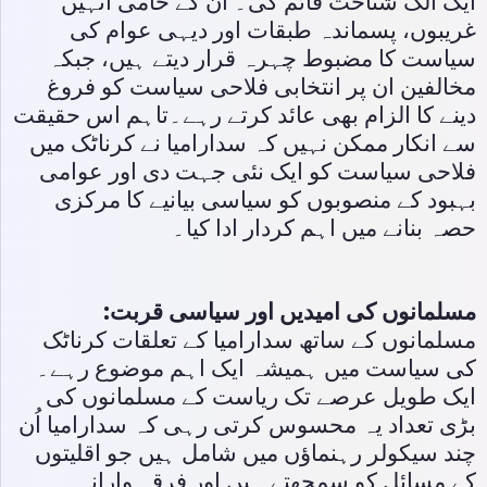
ایک الگ شناخت قائم کی۔ ان کے حامی انہیں
غریبوں، پسماندہ طبقات اور دیہی عوام کی
سیاست کا مضبوط چہرہ قرار دیتے ہیں، جبکہ
مخالفین ان پر انتخابی فلاحی سیاست کو فروغ
دینے کا الزام بھی عائد کرتے رہے۔تاہم اس حقیقت
سے انکار ممکن نہیں کہ سدارامیا نے کرناٹک میں
فلاحی سیاست کو ایک نئی جہت دی اور عوامی
بہبود کے منصوبوں کو سیاسی بیانیے کا مرکزی
حصہ بنانے میں اہم کردار ادا کیا۔
مسلمانوں کی امیدیں اور سیاسی قربت
:
مسلمانوں کے ساتھ سدارامیا کے تعلقات کرناٹک
کی سیاست میں ہمیشہ ایک اہم موضوع رہے۔
ایک طویل عرصے تک ریاست کے مسلمانوں کی
بڑی تعداد یہ محسوس کرتی رہی کہ سدارامیا اُن
چند سیکولر رہنماؤں میں شامل ہیں جو اقلیتوں
کے مسائل کو سمجھتے ہیں اور فرقہ وارانہ