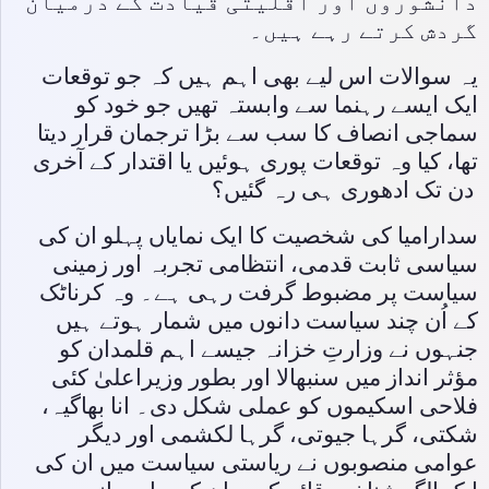
دانشوروں اور اقلیتی قیادت کے درمیان
گردش کرتے رہے ہیں۔
یہ سوالات اس لیے بھی اہم ہیں کہ جو توقعات
ایک ایسے رہنما سے وابستہ تھیں جو خود کو
سماجی انصاف کا سب سے بڑا ترجمان قرار دیتا
تھا، کیا وہ توقعات پوری ہوئیں یا اقتدار کے آخری
دن تک ادھوری ہی رہ گئیں؟
سدارامیا کی شخصیت کا ایک نمایاں پہلو ان کی
سیاسی ثابت قدمی، انتظامی تجربہ اور زمینی
سیاست پر مضبوط گرفت رہی ہے۔ وہ کرناٹک
کے اُن چند سیاست دانوں میں شمار ہوتے ہیں
جنہوں نے وزارتِ خزانہ جیسے اہم قلمدان کو
مؤثر انداز میں سنبھالا اور بطور وزیراعلیٰ کئی
فلاحی اسکیموں کو عملی شکل دی۔ انا بھاگیہ،
شکتی، گرہا جیوتی، گرہا لکشمی اور دیگر
عوامی منصوبوں نے ریاستی سیاست میں ان کی