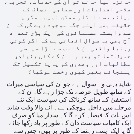
جائزہ لیا جائے تو ان کی خدمات، تجربہ،
فلاحی اقدامات اور سماجی انصاف کے
بیانیے سے انکار ممکن نہیں۔ مگر یہ
حقیقت بھی اپنی جگہ موجود رہے گی کہ ان
سے وابستہ مسلمانوں کی ایک بڑی تعداد
آج بھی یہ سوال اٹھاتی ہے کہ اگر کوئی
رہنما واقعی ان کا سب سے بڑا سیاسی
حلیف تھا تو پھر وہ ان کے کئی بنیادی
مطالبات اور وعدوں کو پایۂ تکمیل تک
پہنچائے بغیر کیوں رخصت ہوگیا؟
شاید یہی وہ سوال ہے جو ان کی سیاسی میراث
کے ساتھ طویل عرصے تک جڑا رہے گا۔ان کے
استعفیٰ کے ساتھ کرناٹک کی سیاست ایک نئے
مرحلے میں داخل ہوچکی ہے۔ آنے والا وقت شاید
اس بات کا فیصلہ کرے گا کہ سدارامیا کو صرف
ایک کامیاب سیاست دان کے طور پر یاد رکھا جائے
گا یا ایک ایسے رہنما کے طور پر بھی، جس سے