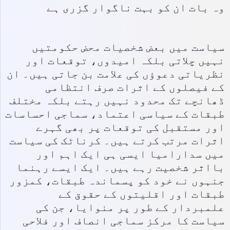
وہ بات ان کو بہت ناگوار گزری ہے
سیاست میں بعض شخصیات محض حکومتیں
نہیں چلاتی بلکہ امیدوں، توقعات اور
نظریاتی دعوؤں کی علامت بن جاتی ہیں۔ ان
کے فیصلوں کے اثرات صرف انتظامی
ڈھانچے تک محدود نہیں رہتے بلکہ مختلف
طبقات کے سیاسی اعتماد، سماجی احساسات
اور مستقبل کی توقعات پر بھی گہرے
اثرات مرتب کرتے ہیں۔ کرناٹک کی سیاست
میں سدارامیا ایسی ہی ایک اہم اور
بااثر شخصیت رہے ہیں۔ ایک ایسے رہنما
جنہوں نے خود کو پسماندہ طبقات، کمزور
طبقات اور اقلیتوں کے حقوق کے
علمبردار کے طور پر منوایا، جن کی
سیاست کا مرکز سماجی انصاف اور فلاحی