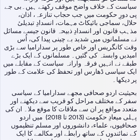
سیاست کے خلاف واضح موقف رکھتے ہیں۔بی جے
پی دورِ حکومت میں جب حجاب تنازعہ، اذان،
حلال، سماجی بائیکاٹ مہمات، انسدادِ تبدیلیٔ
مذہب قانون اور انسدادِ ذبیحہ قانون جیسے مسائل
نے مسلمانوں میں شدید بے چینی پیدا کی، اُس
وقت کانگریس اور خاص طور پر سدارامیا سے بڑی
امیدیں وابستہ کی گئیں۔ مسلمانوں کے ایک بڑے
طبقے نے انہیں فرقہ وارانہ سیاست کے مقابلے میں
ایک سیاسی ڈھارس اور تحفظ کی علامت کے طور
پر دیکھا۔
بحیثیت اردو صحافی مجھے سدارامیا کے سیاسی
سفر کے مختلف مراحل کو قریب سے دیکھنے اور
متعدد مواقع پر ان سے ملاقات کا موقع ملا۔ ان کی
پہلی میعادِ حکومت (2013 تا 2018) میں اردو
صحافیوں، علماء، دانشوروں اور مسلم تنظیموں
کے نمائندوں کے ساتھ رابطے اور مکالمے کا ایک