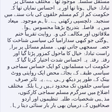
مستقل سلسلہ موجود تھا۔ مختلف مسائل پر
تبادلۂ خیال ہوتا تھا اور یہ احساس نمایاں تھا کہ
حکومت کم از کم مسلم حلقوں کی بات سننے میں
سنجیدہ دلچسپی رکھتی ہے۔تاہم موجودہ میعاد
میں یہ فاصلہ بتدریج بڑھتا محسوس ہوا۔
ملاقاتوں اور مکالمے کی وہ روایت تقریباً ختم
ہوگئی جو کبھی سدارامیا کی سیاسی شناخت کا
حصہ سمجھی جاتی تھی۔ مسلم مسائل پر براہِ
راست تبادلۂ خیال کا ماحول کمزور پڑتا گیا اور
رفتہ رفتہ یہ احساس شدت اختیار کرتا گیا کہ
حکومت اب مسلمانوں کو ایک حساس سماجی و
سیاسی طبقے کے بجائے محض ایک روایتی ووٹ
بینک کے طور پر دیکھ رہی ہے۔یہ تاثر صرف
سیاسی حلقوں تک محدود نہیں رہا بلکہ مختلف
اضلاع میں سرگرم مسلم سماجی کارکنوں،
مذہبی شخصیات، طلبہ تنظیموں اور اردو
صحافیوں کے درمیان بھی بار بار سنائی دیتا رہا۔