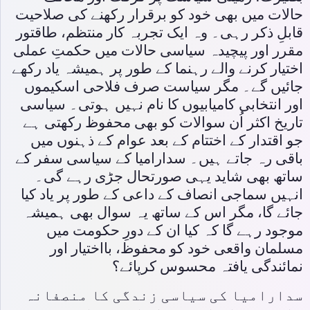
حالات میں بھی خود کو برقرار رکھنے کی صلاحیت
قابلِ ذکر رہی۔ وہ ایک تجربہ کار منتظم، طاقتور
مقرر اور پیچیدہ سیاسی حالات میں حکمتِ عملی
اختیار کرنے والے رہنما کے طور پر ہمیشہ یاد رکھے
جائیں گے۔ مگر سیاست صرف فلاحی اسکیموں
اور انتخابی کامیابیوں کا نام نہیں ہوتی۔ سیاسی
تاریخ اکثر اُن سوالات کو بھی محفوظ رکھتی ہے
جو اقتدار کے اختتام کے بعد عوام کے ذہنوں میں
باقی رہ جاتے ہیں۔ سدارامیا کے سیاسی سفر کے
ساتھ بھی شاید یہی صورتحال جڑی رہے گی۔
انہیں سماجی انصاف کے داعی کے طور پر یاد کیا
جائے گا، مگر اس کے ساتھ یہ سوال بھی ہمیشہ
موجود رہے گا کہ کیا ان کے دورِ حکومت میں
مسلمان واقعی خود کو محفوظ، بااختیار اور
نمائندگی یافتہ محسوس کرپائے؟
سدارامیا کی سیاسی زندگی کا منصفانہ