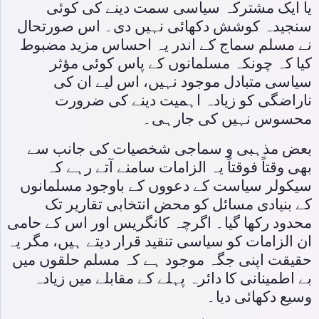
یا ایک مشترکہ سیاسی سمت دینے کی کوئی
سنجیدہ کوشش دکھائی نہیں دی۔ اس صورتحال
نے مسلم سماج کے اندر یہ احساس مزید مضبوط
کیا کہ چونکہ مسلمانوں کے پاس کوئی مؤثر
سیاسی متبادل موجود نہیں، اس لیے ان کی
ناراضگی کو زیادہ اہمیت دینے کی ضرورت
محسوس نہیں کی جارہی۔
بعض مذہبی و سماجی شخصیات کی جانب سے
بھی وقتاً فوقتاً یہ الزامات سامنے آتے رہے کہ
سیکولر سیاست کے دعووں کے باوجود مسلمانوں
کے بنیادی مسائل کو محض انتخابی تقاریر تک
محدود رکھا گیا۔ اگرچہ کانگریس اور اس کے حامی
ان الزامات کو سیاسی تنقید قرار دیتے ہیں، مگر یہ
حقیقت اپنی جگہ موجود ہے کہ مسلم حلقوں میں
بے اطمینانی کا دائرہ پہلے کے مقابلے میں زیادہ
وسیع دکھائی دیا۔